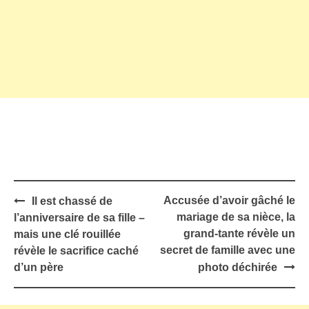
Post
Accusée d’avoir gâché le
Il est chassé de
navigation
mariage de sa nièce, la
l’anniversaire de sa fille –
grand-tante révèle un
mais une clé rouillée
secret de famille avec une
révèle le sacrifice caché
d’un père
photo déchirée