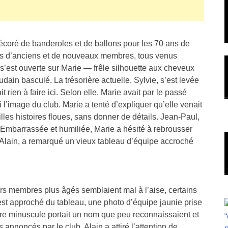
décoré de banderoles et de ballons pour les 70 ans de
ines d’anciens et de nouveaux membres, tous venus
e s’est ouverte sur Marie — frêle silhouette aux cheveux
dain basculé. La trésorière actuelle, Sylvie, s’est levée
 rien à faire ici. Selon elle, Marie avait par le passé
 l’image du club. Marie a tenté d’expliquer qu’elle venait
illes histoires floues, sans donner de détails. Jean-Paul,
. Embarrassée et humiliée, Marie a hésité à rebrousser
 Alain, a remarqué un vieux tableau d’équipe accroché
rs membres plus âgés semblaient mal à l’aise, certains
est approché du tableau, une photo d’équipe jaunie prise
ture minuscule portait un nom que peu reconnaissaient et
annoncés par le club. Alain a attiré l’attention de