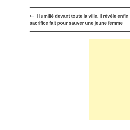
Post
Humilié devant toute la ville, il révèle enfin 
navigation
sacrifice fait pour sauver une jeune femme