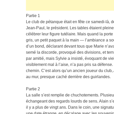
Partie 1
Le club de pétanque était en fête ce samedi-là, 
Jean-Paul, le président. Les tables étaient ple
célébrer leur figure tutélaire. Mais quand la port
gris, un petit paquet à la main — l’ambiance a sou
d’un bond, déclarant devant tous que Marie n’avait
semé la discorde, provoqué des divisions, et terni
par amitié, mais Sylvie a insisté, évoquant de vie
visiblement mal à l’aise, n’a pas pris sa défense
chemin. C’est alors qu’un ancien joueur du club,
au mur, presque caché derrière des guirlandes.
Partie 2
La salle s’est remplie de chuchotements. Plusieu
échangeant des regards lourds de sens. Alain s’
il y a plus de vingt ans. Dans le coin, une signa
une date étrange, en décalage avec les souvenirs 