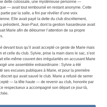
 d’une dette colossale, une mystérieuse personne —
hèque — avait tout remboursé en restant anonyme. Cette
 partie par la salle, a fini par révéler d’une voix
ienne. Elle avait payé la dette du club discrètement,
u président, Jean-Paul, dont la gestion hasardeuse avait
sait Marie afin de détourner l’attention de sa propre
s.
sé devant tous qu’il avait accepté ce geste de Marie mais
 et celle du club. Sylvie, prise la main dans le sac, s’est
ait elle-même couvert des irrégularités en accusant Marie
igé une assemblée extraordinaire : Sylvie a été
é ses excuses publiques à Marie, et pour la première
ce discret qui avait sauvé le club. Marie a refusé de serrer
ccepté — la tête haute — de revenir au club, honorée par
ce respectueux a accompagné son départ ce jour-là,
chée.