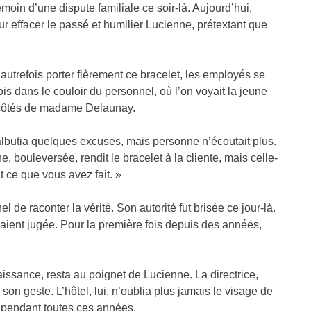
moin d’une dispute familiale ce soir-là. Aujourd’hui,
it pour effacer le passé et humilier Lucienne, prétextant que
autrefois porter fièrement ce bracelet, les employés se
is dans le couloir du personnel, où l’on voyait la jeune
x côtés de madame Delaunay.
 balbutia quelques excuses, mais personne n’écoutait plus.
, bouleversée, rendit le bracelet à la cliente, mais celle-
ut ce que vous avez fait. »
l de raconter la vérité. Son autorité fut brisée ce jour-là.
vaient jugée. Pour la première fois depuis des années,
aissance, resta au poignet de Lucienne. La directrice,
on geste. L’hôtel, lui, n’oublia plus jamais le visage de
e, pendant toutes ces années.