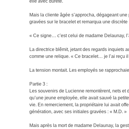
elle avec dureté.
Mais la cliente âgée s’approcha, dégageant une p
gravées sur le bracelet et remarqua une discrète r
« Ce signe… c’est celui de madame Delaunay, l’anc
La directrice blêmit, jetant des regards inquiets au
comme une relique. « Ce bracelet… je l’ai reçu il
La tension montait. Les employés se rapprochaient, 
Partie 3 :
Les souvenirs de Lucienne remontèrent, nets et dou
qu’une jeune employée, elle avait sauvé la petit
vie. En remerciement, la propriétaire lui avait off
génération, avec ses initiales gravées : « M.D. »
Mais après la mort de madame Delaunay, la gestio