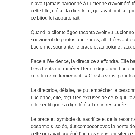
n’avait jamais pardonné à Lucienne d’avoir été té
cette fille, c’était la directrice, qui avait tout fa
ce bijou lui appartenait.
Quand la cliente âgée raconta avoir vu Lucienne 
souvinrent de photos anciennes, affichées autrefo
Lucienne, souriante, le bracelet au poignet, au
Face à l’évidence, la directrice s’effondra. Elle
Les clients murmurèrent leur indignation. Lucienne
ci le lui remit fermement : « C’est à vous, pour to
La directrice, défaite, ne put empêcher le personne
Lucienne, elle, reçut les excuses de ceux qui l’a
elle sentit que sa dignité était enfin restaurée.
Le bracelet, symbole du sacrifice et de la reconn
désormais isolée, dut composer avec la honte de s
celle qui avait protégé l’un des siens, en silenc